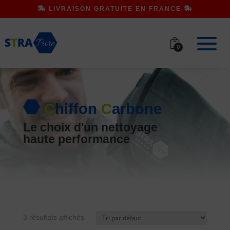
LIVRAISON GRATUITE EN FRANCE
0
C
hiffon
C
arbone
Le choix d'un nettoyage
haute performance
3 résultats affichés