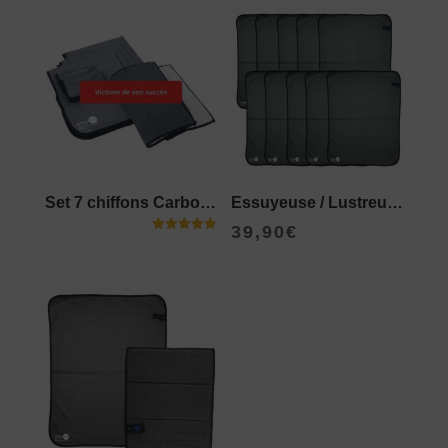
Set 7 chiffons Carbone
Essuyeuse / Lustreuse Carbone – 10 pièces
39,90
€
Note
4.86
sur 5