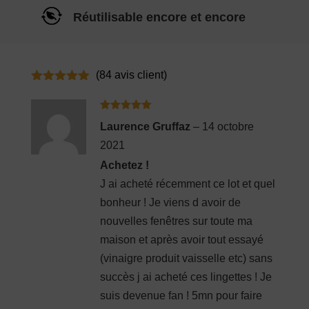
Réutilisable encore et encore
(
84
avis client)
Noté
4.86
sur 5
basé sur
Note
5
sur
notations
Laurence Gruffaz
–
14 octobre
5
client
2021
Achetez !
J ai acheté récemment ce lot et quel
bonheur ! Je viens d avoir de
nouvelles fenêtres sur toute ma
maison et après avoir tout essayé
(vinaigre produit vaisselle etc) sans
succès j ai acheté ces lingettes ! Je
suis devenue fan ! 5mn pour faire