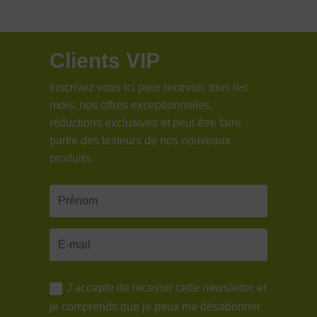
Pas solide du tout…
prix :
prix :
24,90€
14,90€
Clients VIP
à
à
Inscrivez vous ici pour recevoir, tous les
39,90€
39,90€
mois, nos offres exceptionnelles,
réductions exclusives et peut être faire
partie des testeurs de nos nouveaux
produits.
J'accepte de recevoir cette newsletter et
Note
5
sur
oui86
–
4 août 2021
5
je comprends que je peux me désabonner
Magique !!