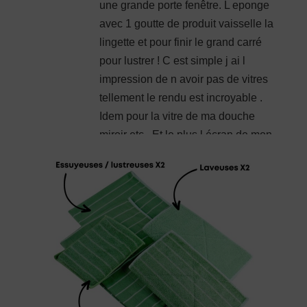
une grande porte fenêtre. L eponge
avec 1 goutte de produit vaisselle la
lingette et pour finir le grand carré
pour lustrer ! C est simple j ai l
impression de n avoir pas de vitres
tellement le rendu est incroyable .
Idem pour la vitre de ma douche
miroir etc . Et le plus l écran de mon
écran plat plus une trace . En plus
foncez fabrication française en
haute Savoie et petit message du
vendeur très sympathique.
Note
5
sur
Delarue
–
2 octobre 2021
5
Vra magique simplifie la vie