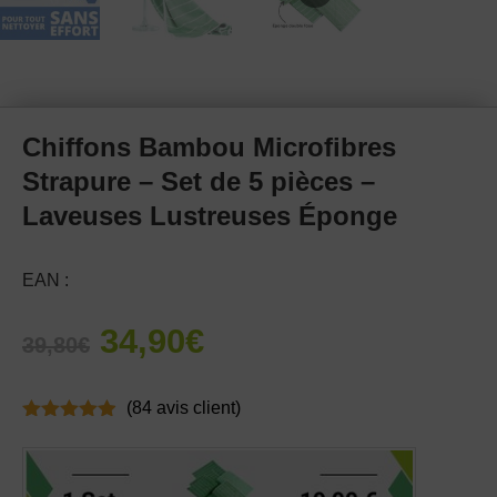
Chiffons Bambou Microfibres
Strapure – Set de 5 pièces –
Laveuses Lustreuses Éponge
EAN :
Le
Le
34,90
€
39,80
€
prix
prix
initial
actuel
(
84
avis client)
était :
est :
Noté
4.86
39,80€.
34,90€.
sur 5
basé sur
notations