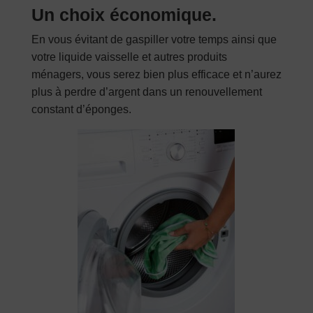
Un choix économique.
En vous évitant de gaspiller votre temps ainsi que
votre liquide vaisselle et autres produits
Note
5
sur
dumortier ghislaine
–
18
5
ménagers, vous serez bien plus efficace et n’aurez
septembre 2021
plus à perdre d’argent dans un renouvellement
constant d’éponges.
95% plus nette que n’importe
quelle façon que j’ai employé
pour avoir des vitres nickel
Pour mes vitres et ma plaque
vitrocéramique, cela a facilité mon
nettoyage et gain de temps
Note
4
Mina
–
14 septembre 2021
sur 5
Chiffons très performants