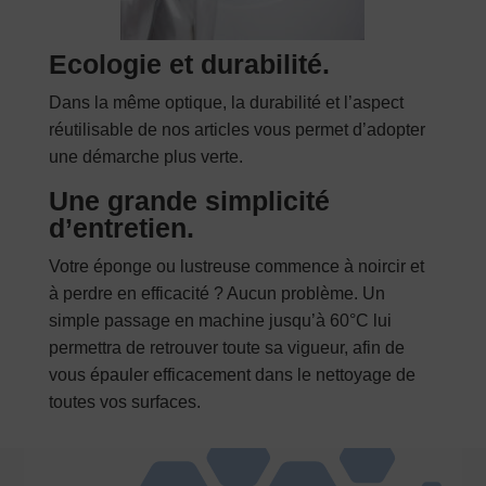
Se sont de bons chiffons pour faire
les fenêtres, aucune trace. Et les
Ecologie et durabilité.
fenêtres sont brillantes !
Dans la même optique, la durabilité et l’aspect
réutilisable de nos articles vous permet d’adopter
une démarche plus verte.
Note
5
sur
Une grande simplicité
Danielle Pesla
–
12 septembre
5
d’entretien.
2021
Outil magique!
Votre éponge ou lustreuse commence à noircir et
Ces chiffons permettent de nettoyer
à perdre en efficacité ? Aucun problème. Un
un très grand nombre de choses
simple passage en machine jusqu’à 60°C lui
avec beaucoup de facilité. A
permettra de retrouver toute sa vigueur, afin de
recommander
vous épauler efficacement dans le nettoyage de
toutes vos surfaces.
Note
5
sur