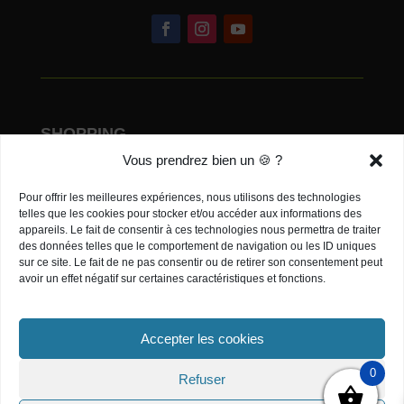
lavette humide puis un coup de
chiffon sec sans trop insister non
plus. Super rapide. J’ai testé sur les
miroirs des salles de bains, le miroir
de la chambre. J’ai enchaîné sur la
paroi de douche pas simple à
SHOPPING
nettoyer sans laisser de traces
Vous prendrez bien un 🍪 ?
Ma liste de souhaits
habituellement et là, en regardant
Pour offrir les meilleures expériences, nous utilisons des technologies
Mon compte
sous tous les angles et sans trop
telles que les cookies pour stocker et/ou accéder aux informations des
m’appliquer je trouve le résultat
appareils. Le fait de consentir à ces technologies nous permettra de traiter
Panier
des données telles que le comportement de navigation ou les ID uniques
super. J’ai d’autres tests à faire
sur ce site. Le fait de ne pas consentir ou de retirer son consentement peut
notamment sur les vitres et le pare
avoir un effet négatif sur certaines caractéristiques et fonctions.
STRAPURE SOUTIENT :
brise de la voiture mais c’est déjà
très prometteur. Je vais partager
Accepter les cookies
mon colis avec ma maman en
attendant d’en recommander
0
Refuser
d’autres pour lui faciliter son