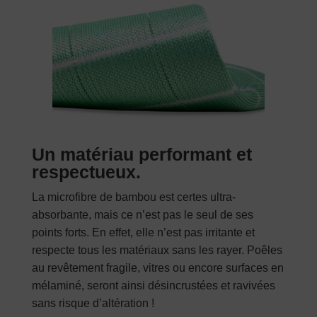
aussitôt reçut aussitôt utilisé j’ai fait
les carreaux je dois dire que j’ai été
bluffé. Aucune trace et super facile à
utiliser . Juste avec une goutte de
produit vaisselle.Le miroir de la
salle de bain il brille .Je
recommande ces chiffons
Un matériau performant et
respectueux.
La microfibre de bambou est certes ultra-
Note
5
sur
Lenya35
–
22 septembre 2021
5
absorbante, mais ce n’est pas le seul de ses
Top du top!
points forts. En effet, elle n’est pas irritante et
respecte tous les matériaux sans les rayer. Poêles
Je cherchais une manière d’essuyer
au revêtement fragile, vitres ou encore surfaces en
mes vitres sans traces… et bien je
mélaminé, seront ainsi désincrustées et ravivées
l’ai trouvé!!! Plus de traces, c’est
sans risque d’altération !
nickel!