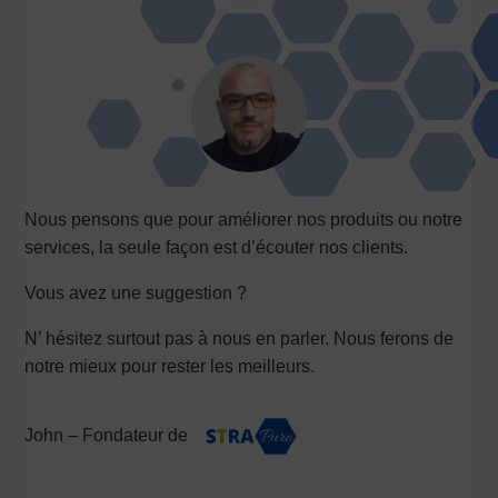
Laurent Vismes
–
7 septembre
5
2021
Parfait pour tout nettoyer dans la
maison sans produit chimique !
Parfait pour entretenir la maison
sans produits .idéal pour les vitres
de la maison et voiture ne laisse pas
Nous pensons que pour améliorer nos produits ou notre
de traces !
services, la seule façon est d’écouter nos clients.
Vous avez une suggestion ?
Note
5
sur
N’ hésitez surtout pas à nous en parler. Nous ferons de
Ofely24
–
4 septembre 2021
5
notre mieux pour rester les meilleurs.
Trop bien
Nettoyage des carreaux juste avec
John – Fondateur de
de l’eau. Pas de traces , hyper
rapide .Je recommande à toutes et