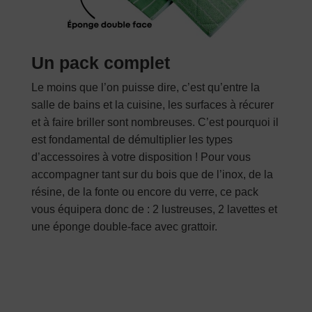
encore merci
Bjr juste pour vous conseiller
vraiment magique simplifie ma vie
Un pack complet
Le moins que l’on puisse dire, c’est qu’entre la
salle de bains et la cuisine, les surfaces à récurer
et à faire briller sont nombreuses. C’est pourquoi il
Note
5
sur
JL du Nord
–
28 septembre 2021
5
est fondamental de démultiplier les types
Efficace et gain de temps
d’accessoires à votre disposition ! Pour vous
Super pour les vitres et la plaque
accompagner tant sur du bois que de l’inox, de la
résine, de la fonte ou encore du verre, ce pack
vitrocéramique
vous équipera donc de : 2 lustreuses, 2 lavettes et
une éponge double-face avec grattoir.
Note
5
sur
sissou
–
23 septembre 2021
5
Super produit
Franchement je n’y croyais pas trop,